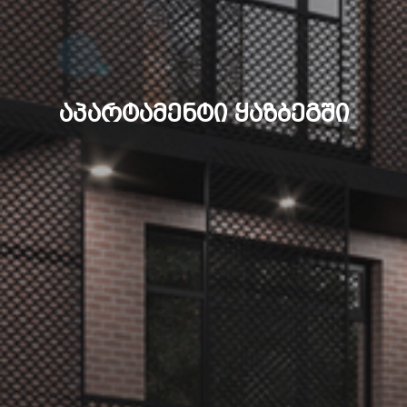
ა
პ
ა
რ
ტ
ა
მ
ე
ნ
ტ
ი
ყ
ა
ზ
ბ
ე
გ
შ
ი