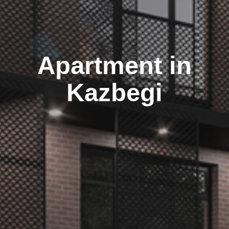
A
p
a
r
t
m
e
n
t
i
n
K
a
z
b
e
g
i