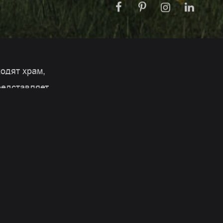
одят храм,
редставляет
 запада, а также
ственное
но расположены
 арочной
 материалы - это