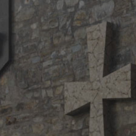
Х
р
а
м
в