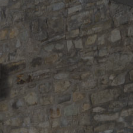
р
е
г
и
о
н
е
М
ц
х
е
т
а
-
М