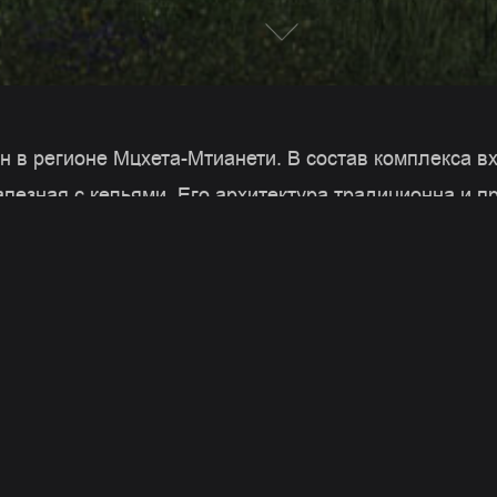
 в регионе Мцхета-Мтианети. В состав комплекса вх
апезная с кельями. Его архитектура традиционна и п
ю базилику. Центральный вход в храм расположен с
огательных входа с северной и южной сторон. Есте
рьера обеспечивается окнами, которые композицион
х фасадах, северный и западный фасады объединены
ая отделена как летнее пространство. Облицовочные