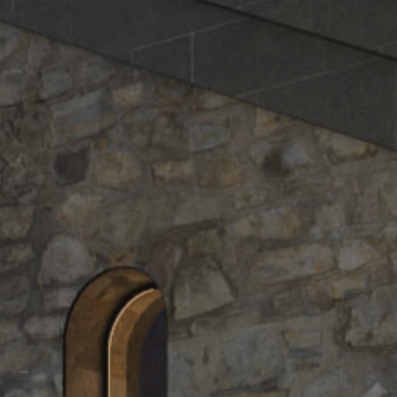
т
и
а
н
е
т
и